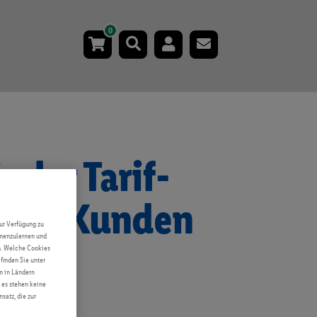
0
s der Tarif-
nnect Kunden
ur Verfügung zu
ennenzulernen und
on?
en. Welche Cookies
finden Sie unter
n in Ländern
 es stehen keine
satz, die zur