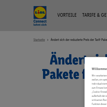
VORTEILE
TARIFE & G
Startseite
Ändert sich der reduzierte Preis der Tarif-P
Ändert sich
Pakete für 
Willkommen 
Wir verarbeiten
stellen, ein op
na
individualisier
zum Einsatz kom
„Cookie-Einstel
außerhalb der e
wirksamen Recht
Funktion dieser