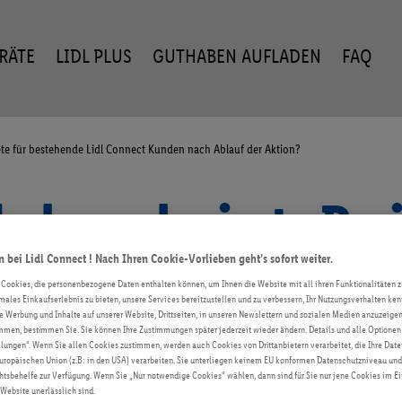
ERÄTE
LIDL PLUS
GUTHABEN AUFLADEN
FAQ
akete für bestehende Lidl Connect Kunden nach Ablauf der Aktion?
 der reduzierte Prei
bestehende Lidl Co
bei Lidl Connect ! Nach Ihren Cookie-Vorlieben geht’s sofort weiter.
 Cookies, die personenbezogene Daten enthalten können, um Ihnen die Website mit all ihren Funktionalitäten z
timales Einkaufserlebnis zu bieten, unsere Services bereitzustellen und zu verbessern, Ihr Nutzungsverhalten k
ch Ablauf der Akti
te Werbung und Inhalte auf unserer Website, Drittseiten, in unseren Newslettern und sozialen Medien anzuzeig
men, bestimmen Sie. Sie können Ihre Zustimmungen später jederzeit wieder ändern. Details und alle Optionen 
lungen“. Wenn Sie allen Cookies zustimmen, werden auch Cookies von Drittanbietern verarbeitet, die Ihre Date
uropäischen Union (z.B: in den USA) verarbeiten. Sie unterliegen keinem EU konformen Datenschutzniveau und
sbehelfe zur Verfügung. Wenn Sie „Nur notwendige Cookies“ wählen, dann sind für Sie nur jene Cookies im Ein
 Website unerlässlich sind.