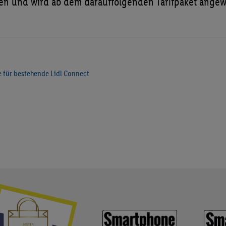
den und wird ab dem darauffolgenden Tarifpaket ange
te für bestehende Lidl Connect