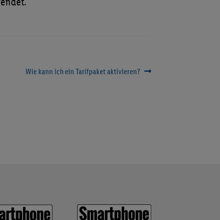
wendet.
Nächster
Wie kann ich ein Tarifpaket aktivieren?
Beitrag: