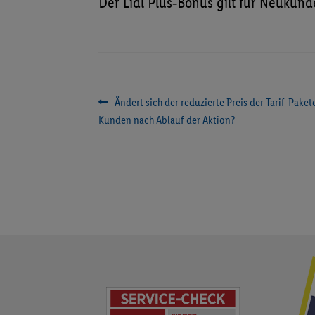
Der Lidl Plus‑Bonus gilt für Neukun
Beitragsnavigation
Vorheriger
Ändert sich der reduzierte Preis der Tarif-Pake
Beitrag:
Kunden nach Ablauf der Aktion?