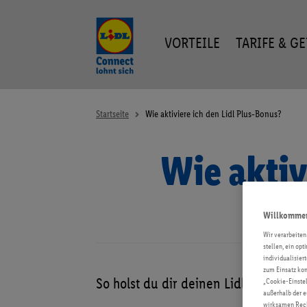
VORTEILE
TARIFE & G
Startseite
Wie aktiviere ich den Lidl Plus‑Bonus?
Wie aktiv
Willkommen 
Wir verarbeiten
stellen, ein op
individualisier
zum Einsatz kom
So holst du dir deinen Lidl Plus‑Bon
„Cookie-Einstel
außerhalb der e
wirksamen Recht