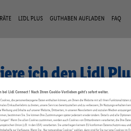
ERÄTE
LIDL PLUS
GUTHABEN AUFLADEN
FAQ
iere ich den Lidl P
bei Lidl Connect ! Nach Ihren Cookie-Vorlieben geht’s sofort weiter.
 Cookies, die personenbezogene Daten enthalten können, um Ihnen die Website mit all ihren Funktionalitäten z
timales Einkaufserlebnis zu bieten, unsere Services bereitzustellen und zu verbessern, Ihr Nutzungsverhalten k
te Werbung und Inhalte auf unserer Website, Drittseiten, in unseren Newslettern und sozialen Medien anzuzeig
men, bestimmen Sie. Sie können Ihre Zustimmungen später jederzeit wieder ändern. Details und alle Optionen 
us:
lungen“. Wenn Sie allen Cookies zustimmen, werden auch Cookies von Drittanbietern verarbeitet, die Ihre Date
uropäischen Union (z.B: in den USA) verarbeiten. Sie unterliegen keinem EU konformen Datenschutzniveau und
sbehelfe zur Verfügung. Wenn Sie „Nur notwendige Cookies“ wählen, dann sind für Sie nur jene Cookies im Ein