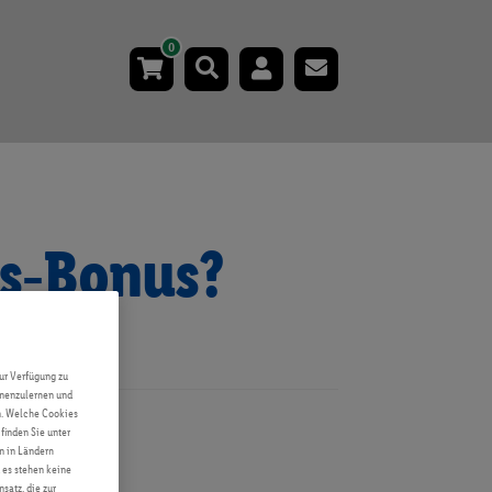
0
lus‑Bonus?
ur Verfügung zu
ennenzulernen und
en. Welche Cookies
finden Sie unter
n in Ländern
 es stehen keine
satz, die zur