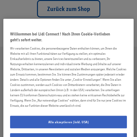
ROAMING
Zurück zum Shop
FAQ
Willkommen bei Lidl Connect ! Nach Ihren Cookie-Vorlieben
geht’s sofort weiter.
Wir verarbeiten Cookies, die personenbezogene Daten enthalten können, um Ihnen die
Website mit all ihren Funktionalitäten zur Verfügung zu stellen, ein optimales
Einkaufserlebnis zu bieten, unsere Services bereitzustellen und zu verbessern, Ihr
Nutzungsverhalten kennenzulernen und individualisierte Werbung und Inhalte auf unserer
Website, Drittseiten, in unseren Newslettern und sozialen Medien anzuzeigen. Welche Cookies
zum Einsatz kommen, bestimmen Sie. Sie können Ihre Zustimmungen später jederzeit wieder
ändern. Details und alle Optionen finden Sie unter „Cookie-Einstellungen“. Wenn Sie allen
Cookies zustimmen, werden auch Cookies von Drittanbietern verarbeitet, die Ihre Daten in
Ländern außerhalb der europäischen Union (z.B: in den USA) verarbeiten. Sie unterliegen
keinem EU konformen Datenschutzniveau und es stehen keine wirksamen Rechtsbehelfe zur
Verfügung. Wenn Sie „Nur notwendige Cookies“ wählen, dann sind für Sie nur jene Cookies im
Einsatz, die zur Funktion dieser Website unerlässlich sind.
Alle akzeptieren (inkl. USA)