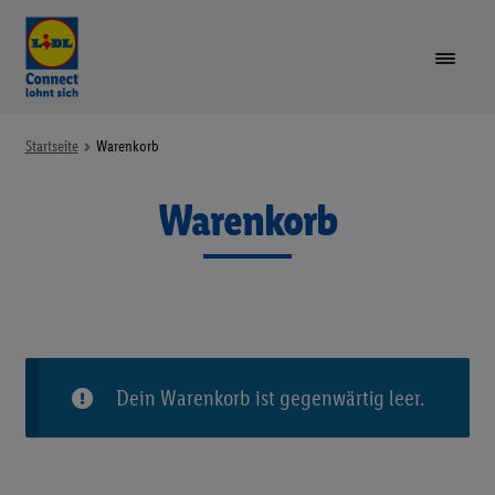
VORTEILE
Startseite
Warenkorb
Warenkorb
TARIFE & GERÄTE
Unte
öffne
LIDL PLUS
GUTHABEN AUFLADEN
Dein Warenkorb ist gegenwärtig leer.
SIM-KARTE REGISTRIEREN
RUFNUMMER MITNEHMEN