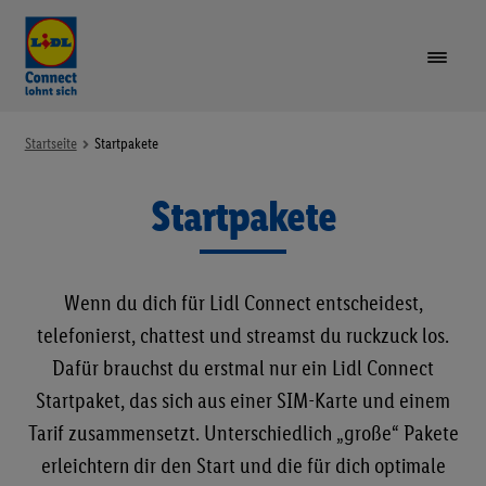
VORTEILE
Startseite
Startpakete
Startpakete
TARIFE & GERÄTE
Unte
öffne
LIDL PLUS
Wenn du dich für Lidl Connect entscheidest,
GUTHABEN AUFLADEN
telefonierst, chattest und streamst du ruckzuck los.
Dafür brauchst du erstmal nur ein Lidl Connect
SIM-KARTE REGISTRIEREN
Startpaket, das sich aus einer SIM-Karte und einem
Tarif zusammensetzt. Unterschiedlich „große“ Pakete
RUFNUMMER MITNEHMEN
erleichtern dir den Start und die für dich optimale