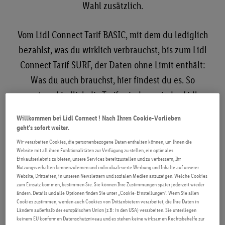
Wahl zusätzlich.
ROAMING
Vom Lidl Connect Tarif BASIC, mit dem du lediglich
FAQ
bezahlst, was du wirklich verbrauchst, bis zum Lidl
Connect Tarif SURF, der Daten ohne Limit enthält:
Was du auch brauchst, hier findest du es. So
unterschiedlich die Tarife sind, was jedes Lidl
Connect Startpaket auszeichnet, sind folgende
Willkommen bei Lidl Connect ! Nach Ihren Cookie-Vorlieben
Vorteile: Du zahlst keine Servicepauschale, kein
geht’s sofort weiter.
Aktivierungsentgelt und du musst dich nicht
Wir verarbeiten Cookies, die personenbezogene Daten enthalten können, um Ihnen die
Website mit all ihren Funktionalitäten zur Verfügung zu stellen, ein optimales
vertraglich binden.
Einkaufserlebnis zu bieten, unsere Services bereitzustellen und zu verbessern, Ihr
Nutzungsverhalten kennenzulernen und individualisierte Werbung und Inhalte auf unserer
Website, Drittseiten, in unseren Newslettern und sozialen Medien anzuzeigen. Welche Cookies
zum Einsatz kommen, bestimmen Sie. Sie können Ihre Zustimmungen später jederzeit wieder
ändern. Details und alle Optionen finden Sie unter „Cookie-Einstellungen“. Wenn Sie allen
Cookies zustimmen, werden auch Cookies von Drittanbietern verarbeitet, die Ihre Daten in
Ländern außerhalb der europäischen Union (z.B: in den USA) verarbeiten. Sie unterliegen
keinem EU konformen Datenschutzniveau und es stehen keine wirksamen Rechtsbehelfe zur