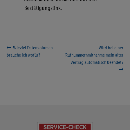
Bestätigungslink.
Beitragsnavigation
Vorheriger
Nächster
Wieviel Datenvolumen
Wird bei einer
Beitrag:
Beitrag:
brauche ich wofür?
Rufnummernmitnahme mein alter
Vertrag automatisch beendet?