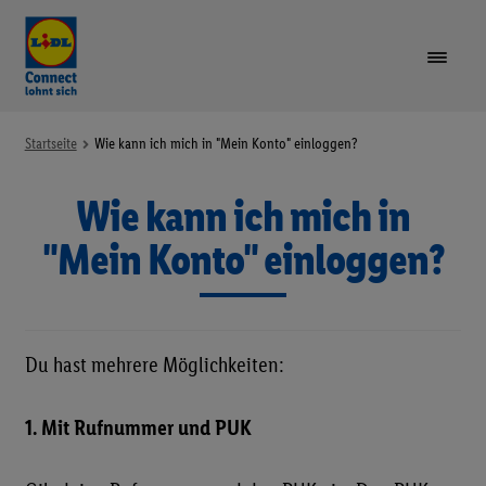
VORTEILE
Startseite
Wie kann ich mich in "Mein Konto" einloggen?
Wie kann ich mich in
TARIFE & GERÄTE
Unte
öffne
"Mein Konto" einloggen?
LIDL PLUS
GUTHABEN AUFLADEN
Du hast mehrere Möglichkeiten:
SIM-KARTE REGISTRIEREN
1. Mit Rufnummer und PUK
RUFNUMMER MITNEHMEN