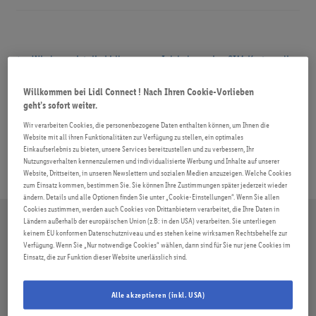
ROAMING
Beitragsnavigation
FAQ
Vorheriger
Nächster
Wie lange ist die Lidl
Ich habe meine SIM-Karte online
Beitrag:
Beitrag:
Connect SIM-Karte gültig?
bestellt, habe jedoch nicht
Willkommen bei Lidl Connect ! Nach Ihren Cookie-Vorlieben
meinen gewünschten Tarif. Wie
geht’s sofort weiter.
kann ich den Tarif wechseln?
Wir verarbeiten Cookies, die personenbezogene Daten enthalten können, um Ihnen die
Website mit all ihren Funktionalitäten zur Verfügung zu stellen, ein optimales
Einkaufserlebnis zu bieten, unsere Services bereitzustellen und zu verbessern, Ihr
Nutzungsverhalten kennenzulernen und individualisierte Werbung und Inhalte auf unserer
Website, Drittseiten, in unseren Newslettern und sozialen Medien anzuzeigen. Welche Cookies
zum Einsatz kommen, bestimmen Sie. Sie können Ihre Zustimmungen später jederzeit wieder
ändern. Details und alle Optionen finden Sie unter „Cookie-Einstellungen“. Wenn Sie allen
Cookies zustimmen, werden auch Cookies von Drittanbietern verarbeitet, die Ihre Daten in
Ländern außerhalb der europäischen Union (z.B: in den USA) verarbeiten. Sie unterliegen
keinem EU konformen Datenschutzniveau und es stehen keine wirksamen Rechtsbehelfe zur
Verfügung. Wenn Sie „Nur notwendige Cookies“ wählen, dann sind für Sie nur jene Cookies im
Einsatz, die zur Funktion dieser Website unerlässlich sind.
Alle akzeptieren (inkl. USA)