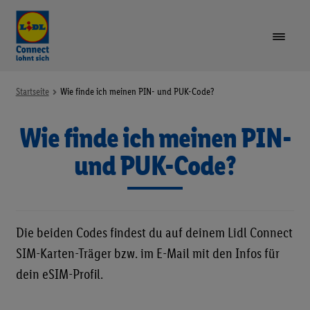
VORTEILE
Startseite
Wie finde ich meinen PIN- und PUK-Code?
Wie finde ich meinen PIN-
TARIFE & GERÄTE
Unte
öffne
und PUK-Code?
LIDL PLUS
GUTHABEN AUFLADEN
Die beiden Codes findest du auf deinem Lidl Connect
SIM-KARTE REGISTRIEREN
SIM-Karten-Träger bzw. im E-Mail mit den Infos für
dein eSIM-Profil.
RUFNUMMER MITNEHMEN