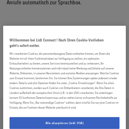
Anrufe automatisch zur Sprachbox.
ROAMING
FAQ
Beitragsnavigation
Willkommen bei Lidl Connect ! Nach Ihren Cookie-Vorlieben
Vorheriger
Nächster
Wie leite ich meine Anrufe zu
Ich bin bereits Lidl Connect
geht’s sofort weiter.
Beitrag:
Beitrag:
einer anderen Nummer um?
Kund:in - kann ich meine
Wir verarbeiten Cookies, die personenbezogene Daten enthalten können, um Ihnen die
Rufnummer von Lidl Connect zu
Website mit all ihren Funktionalitäten zur Verfügung zu stellen, ein optimales
Lidl Connect mitnehmen?
Einkaufserlebnis zu bieten, unsere Services bereitzustellen und zu verbessern, Ihr
Nutzungsverhalten kennenzulernen und individualisierte Werbung und Inhalte auf unserer
Website, Drittseiten, in unseren Newslettern und sozialen Medien anzuzeigen. Welche Cookies
zum Einsatz kommen, bestimmen Sie. Sie können Ihre Zustimmungen später jederzeit wieder
ändern. Details und alle Optionen finden Sie unter „Cookie-Einstellungen“. Wenn Sie allen
Cookies zustimmen, werden auch Cookies von Drittanbietern verarbeitet, die Ihre Daten in
Ländern außerhalb der europäischen Union (z.B: in den USA) verarbeiten. Sie unterliegen
keinem EU konformen Datenschutzniveau und es stehen keine wirksamen Rechtsbehelfe zur
Verfügung. Wenn Sie „Nur notwendige Cookies“ wählen, dann sind für Sie nur jene Cookies im
Einsatz, die zur Funktion dieser Website unerlässlich sind.
Alle akzeptieren (inkl. USA)