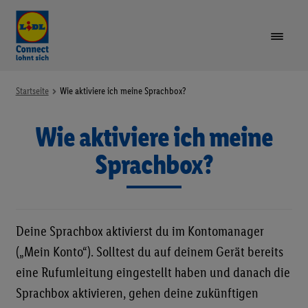
VORTEILE
Startseite
Wie aktiviere ich meine Sprachbox?
Wie aktiviere ich meine
TARIFE & GERÄTE
Unte
öffne
Sprachbox?
LIDL PLUS
GUTHABEN AUFLADEN
Deine Sprachbox aktivierst du im Kontomanager
SIM-KARTE REGISTRIEREN
(„Mein Konto“). Solltest du auf deinem Gerät bereits
eine Rufumleitung eingestellt haben und danach die
RUFNUMMER MITNEHMEN
Sprachbox aktivieren, gehen deine zukünftigen