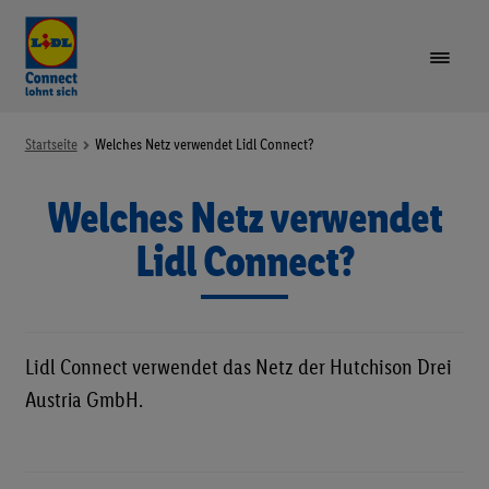
VORTEILE
Startseite
Welches Netz verwendet Lidl Connect?
Welches Netz verwendet
TARIFE & GERÄTE
Unte
öffne
Lidl Connect?
LIDL PLUS
GUTHABEN AUFLADEN
Lidl Connect verwendet das Netz der Hutchison Drei
SIM-KARTE REGISTRIEREN
Austria GmbH.
RUFNUMMER MITNEHMEN