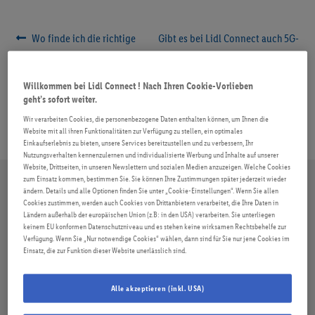
ROAMING
Beitragsnavigation
Vorheriger
Nächster
Wo finde ich die richtige
Gibt es bei Lidl Connect auch 5G-
Beitrag:
Beitrag:
APN- Einstellungen?
Tarife und was muss ich dabei
FAQ
beachten?
Willkommen bei Lidl Connect ! Nach Ihren Cookie-Vorlieben
geht’s sofort weiter.
Wir verarbeiten Cookies, die personenbezogene Daten enthalten können, um Ihnen die
Website mit all ihren Funktionalitäten zur Verfügung zu stellen, ein optimales
Einkaufserlebnis zu bieten, unsere Services bereitzustellen und zu verbessern, Ihr
Nutzungsverhalten kennenzulernen und individualisierte Werbung und Inhalte auf unserer
Website, Drittseiten, in unseren Newslettern und sozialen Medien anzuzeigen. Welche Cookies
zum Einsatz kommen, bestimmen Sie. Sie können Ihre Zustimmungen später jederzeit wieder
ändern. Details und alle Optionen finden Sie unter „Cookie-Einstellungen“. Wenn Sie allen
Cookies zustimmen, werden auch Cookies von Drittanbietern verarbeitet, die Ihre Daten in
Ländern außerhalb der europäischen Union (z.B: in den USA) verarbeiten. Sie unterliegen
keinem EU konformen Datenschutzniveau und es stehen keine wirksamen Rechtsbehelfe zur
Verfügung. Wenn Sie „Nur notwendige Cookies“ wählen, dann sind für Sie nur jene Cookies im
Einsatz, die zur Funktion dieser Website unerlässlich sind.
Alle akzeptieren (inkl. USA)