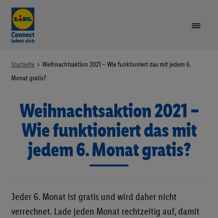
VORTEILE
Startseite
Weihnachtsaktion 2021 – Wie funktioniert das mit jedem 6.
Monat gratis?
TARIFE & GERÄTE
Unte
Weihnachtsaktion 2021 –
öffne
LIDL PLUS
Wie funktioniert das mit
jedem 6. Monat gratis?
GUTHABEN AUFLADEN
SIM-KARTE REGISTRIEREN
Jeder 6. Monat ist gratis und wird daher nicht
RUFNUMMER MITNEHMEN
verrechnet. Lade jeden Monat rechtzeitig auf, damit