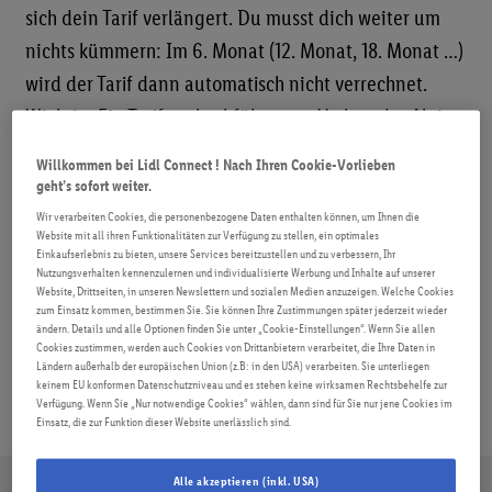
sich dein Tarif verlängert. Du musst dich weiter um
ROAMING
nichts kümmern: Im 6. Monat (12. Monat, 18. Monat …)
wird der Tarif dann automatisch nicht verrechnet.
FAQ
Wichtig: Ein Tarifwechsel führt zum Verlust der Aktion.
Willkommen bei Lidl Connect ! Nach Ihren Cookie-Vorlieben
geht’s sofort weiter.
Wir verarbeiten Cookies, die personenbezogene Daten enthalten können, um Ihnen die
Website mit all ihren Funktionalitäten zur Verfügung zu stellen, ein optimales
Einkaufserlebnis zu bieten, unsere Services bereitzustellen und zu verbessern, Ihr
Beitragsnavigation
Vorheriger
Nächster
Wo finde ich die
Tarifberater: Wieviel
Nutzungsverhalten kennenzulernen und individualisierte Werbung und Inhalte auf unserer
Beitrag:
Beitrag:
Website, Drittseiten, in unseren Newslettern und sozialen Medien anzuzeigen. Welche Cookies
Vertragszusammenfassung
Datenvolumen brauche ich
zum Einsatz kommen, bestimmen Sie. Sie können Ihre Zustimmungen später jederzeit wieder
(VZF)?
wofür?
ändern. Details und alle Optionen finden Sie unter „Cookie-Einstellungen“. Wenn Sie allen
Cookies zustimmen, werden auch Cookies von Drittanbietern verarbeitet, die Ihre Daten in
Ländern außerhalb der europäischen Union (z.B: in den USA) verarbeiten. Sie unterliegen
keinem EU konformen Datenschutzniveau und es stehen keine wirksamen Rechtsbehelfe zur
Verfügung. Wenn Sie „Nur notwendige Cookies“ wählen, dann sind für Sie nur jene Cookies im
Einsatz, die zur Funktion dieser Website unerlässlich sind.
Alle akzeptieren (inkl. USA)