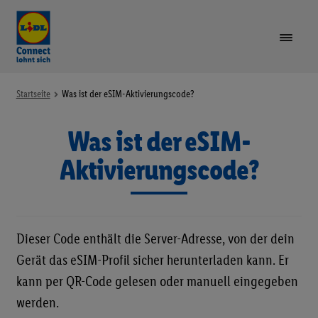
VORTEILE
Startseite
Was ist der eSIM-Aktivierungscode?
Was ist der eSIM-
TARIFE & GERÄTE
Unte
öffne
Aktivierungscode?
LIDL PLUS
GUTHABEN AUFLADEN
Dieser Code enthält die Server-Adresse, von der dein
SIM-KARTE REGISTRIEREN
Gerät das eSIM-Profil sicher herunterladen kann. Er
kann per QR-Code gelesen oder manuell eingegeben
RUFNUMMER MITNEHMEN
werden.