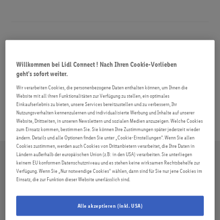
ROAMING
FAQ
Beitragsnavigation
Vorheriger
Nächster
Ich habe eine eSIM und
Mein Gerät muss repariert
Willkommen bei Lidl Connect ! Nach Ihren Cookie-Vorlieben
Beitrag:
Beitrag:
möchte auf eine klassische SIM-
werden – was muss ich
geht’s sofort weiter.
Karte wechseln.
beachten?
Wir verarbeiten Cookies, die personenbezogene Daten enthalten können, um Ihnen die
Website mit all ihren Funktionalitäten zur Verfügung zu stellen, ein optimales
Einkaufserlebnis zu bieten, unsere Services bereitzustellen und zu verbessern, Ihr
Nutzungsverhalten kennenzulernen und individualisierte Werbung und Inhalte auf unserer
Website, Drittseiten, in unseren Newslettern und sozialen Medien anzuzeigen. Welche Cookies
zum Einsatz kommen, bestimmen Sie. Sie können Ihre Zustimmungen später jederzeit wieder
ändern. Details und alle Optionen finden Sie unter „Cookie-Einstellungen“. Wenn Sie allen
Cookies zustimmen, werden auch Cookies von Drittanbietern verarbeitet, die Ihre Daten in
Ländern außerhalb der europäischen Union (z.B: in den USA) verarbeiten. Sie unterliegen
keinem EU konformen Datenschutzniveau und es stehen keine wirksamen Rechtsbehelfe zur
Verfügung. Wenn Sie „Nur notwendige Cookies“ wählen, dann sind für Sie nur jene Cookies im
Einsatz, die zur Funktion dieser Website unerlässlich sind.
Alle akzeptieren (inkl. USA)