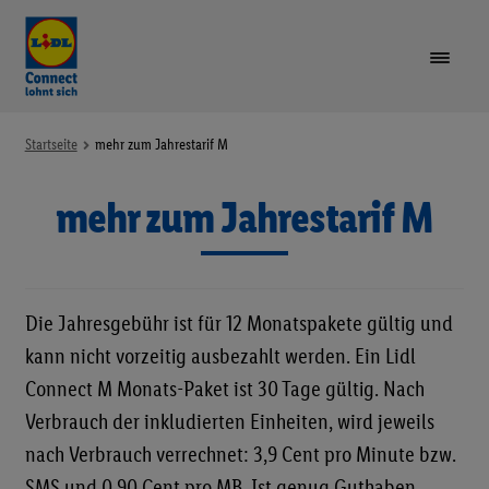
VORTEILE
Startseite
mehr zum Jahrestarif M
mehr zum Jahrestarif M
TARIFE & GERÄTE
Unte
öffne
LIDL PLUS
Die Jahresgebühr ist für 12 Monatspakete gültig und
GUTHABEN AUFLADEN
kann nicht vorzeitig ausbezahlt werden. Ein Lidl
Connect M Monats-Paket ist 30 Tage gültig. Nach
SIM-KARTE REGISTRIEREN
Verbrauch der inkludierten Einheiten, wird jeweils
nach Verbrauch verrechnet: 3,9 Cent pro Minute bzw.
RUFNUMMER MITNEHMEN
SMS und 0,90 Cent pro MB. Ist genug Guthaben