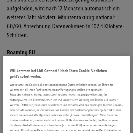
ROAMING
aufgeladen, wird nach 12 Monaten automatisch ein
weiteres Jahr aktiviert. Minutentaktung national:
FAQ
60/60. Abrechnung Datenvolumen in 102,4 Kilobyte-
Schritten.
Roaming EU
Verrechnet wird im EU-Ausland für
Gesprächsminuten und SMS ebenfalls nach
Willkommen bei Lidl Connect ! Nach Ihren Cookie-Vorlieben
geht’s sofort weiter.
Verbrauch. Du zahlst für Gesprächsminuten und SMS
Wir verarbeiten Cookies, die personenbezogene Daten enthalten können, um Ihnen die
gleich viel wie innerhalb Österreichs. Vom
Website mit all ihren Funktionalitäten zur Verfügung zu stellen, ein optimales
Einkaufserlebnis zu bieten, unsere Services bereitzustellen und zu verbessern, Ihr
inkludierten Datenvolumen stehen 6,4 GB EU-
Nutzungsverhalten kennenzulernen und individualisierte Werbung und Inhalte auf unserer
Datenvolumen zum Surfen in der EU-Zone zur
Website, Drittseiten, in unseren Newslettern und sozialen Medien anzuzeigen. Welche Cookies
zum Einsatz kommen, bestimmen Sie. Sie können Ihre Zustimmungen später jederzeit wieder
Verfügung. Bei darüberhinausgehender Nutzung
ändern. Details und alle Optionen finden Sie unter „Cookie-Einstellungen“. Wenn Sie allen
Cookies zustimmen, werden auch Cookies von Drittanbietern verarbeitet, die Ihre Daten in
oder einer überwiegenden Nutzung in anderen EU-
Ländern außerhalb der europäischen Union (z.B: in den USA) verarbeiten. Sie unterliegen
keinem EU konformen Datenschutzniveau und es stehen keine wirksamen Rechtsbehelfe zur
Ländern wird ein Aufschlag auf das österreichweite