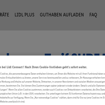
ERÄTE
LIDL PLUS
GUTHABEN AUFLADEN
FAQ
ehr zum Tarif SURF 
bei Lidl Connect ! Nach Ihren Cookie-Vorlieben geht’s sofort weiter.
 Cookies, die personenbezogene Daten enthalten können, um Ihnen die Website mit all ihren Funktionalitäten z
timales Einkaufserlebnis zu bieten, unsere Services bereitzustellen und zu verbessern, Ihr Nutzungsverhalten k
te Werbung und Inhalte auf unserer Website, Drittseiten, in unseren Newslettern und sozialen Medien anzuzeig
men, bestimmen Sie. Sie können Ihre Zustimmungen später jederzeit wieder ändern. Details und alle Optionen 
lungen“. Wenn Sie allen Cookies zustimmen, werden auch Cookies von Drittanbietern verarbeitet, die Ihre Date
uropäischen Union (z.B: in den USA) verarbeiten. Sie unterliegen keinem EU konformen Datenschutzniveau und
 du unbegrenztes Datenvolumen österreichweit. Der Tari
sbehelfe zur Verfügung. Wenn Sie „Nur notwendige Cookies“ wählen, dann sind für Sie nur jene Cookies im Ein
 Website unerlässlich sind.
 Paket sind keine Minuten und SMS inkludiert. Bei g