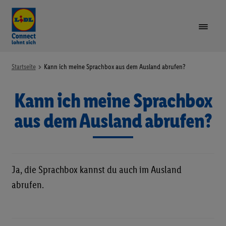
VORTEILE
Startseite
Kann ich meine Sprachbox aus dem Ausland abrufen?
Kann ich meine Sprachbox
TARIFE & GERÄTE
Unte
öffne
aus dem Ausland abrufen?
LIDL PLUS
GUTHABEN AUFLADEN
Ja, die Sprachbox kannst du auch im Ausland
SIM-KARTE REGISTRIEREN
abrufen.
RUFNUMMER MITNEHMEN