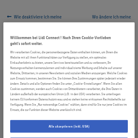
ROAMING
Beitragsnavigation
Vorheriger
Nächster
Wie deaktiviere ich meine
Wo ändere ich meine
Beitrag:
Beitrag:
Sprachbox?
Kreditkartendaten für die
FAQ
automatische Aufladung?
Willkommen bei Lidl Connect ! Nach Ihren Cookie-Vorlieben
geht’s sofort weiter.
Wir verarbeiten Cookies, die personenbezogene Daten enthalten können, um Ihnen die
Website mit all ihren Funktionalitäten zur Verfügung zu stellen, ein optimales
Einkaufserlebnis zu bieten, unsere Services bereitzustellen und zu verbessern, Ihr
Nutzungsverhalten kennenzulernen und individualisierte Werbung und Inhalte auf unserer
Website, Drittseiten, in unseren Newslettern und sozialen Medien anzuzeigen. Welche Cookies
zum Einsatz kommen, bestimmen Sie. Sie können Ihre Zustimmungen später jederzeit wieder
ändern. Details und alle Optionen finden Sie unter „Cookie-Einstellungen“. Wenn Sie allen
Cookies zustimmen, werden auch Cookies von Drittanbietern verarbeitet, die Ihre Daten in
Ländern außerhalb der europäischen Union (z.B: in den USA) verarbeiten. Sie unterliegen
keinem EU konformen Datenschutzniveau und es stehen keine wirksamen Rechtsbehelfe zur
Verfügung. Wenn Sie „Nur notwendige Cookies“ wählen, dann sind für Sie nur jene Cookies im
Einsatz, die zur Funktion dieser Website unerlässlich sind.
Alle akzeptieren (inkl. USA)