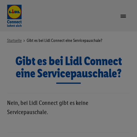
VORTEILE
Startseite
Gibt es bei Lidl Connect eine Servicepauschale?
Gibt es bei Lidl Connect
TARIFE & GERÄTE
Unte
öffne
eine Servicepauschale?
LIDL PLUS
GUTHABEN AUFLADEN
Nein, bei Lidl Connect gibt es keine
SIM-KARTE REGISTRIEREN
Servicepauschale.
RUFNUMMER MITNEHMEN