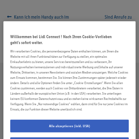
ROAMING
Beitragsnavigation
Vorheriger
Nächster
Kann ich mein Handy auch im
Sind Anrufe zu
Beitrag:
Beitrag:
Ausland nutzen?
Mehrwertnummern gesperrt?
FAQ
Willkommen bei Lidl Connect ! Nach Ihren Cookie-Vorlieben
geht’s sofort weiter.
Wir verarbeiten Cookies, die personenbezogene Daten enthalten können, um Ihnen die
Website mit all ihren Funktionalitäten zur Verfügung zu stellen, ein optimales
Einkaufserlebnis zu bieten, unsere Services bereitzustellen und zu verbessern, Ihr
Nutzungsverhalten kennenzulernen und individualisierte Werbung und Inhalte auf unserer
Website, Drittseiten, in unseren Newslettern und sozialen Medien anzuzeigen. Welche Cookies
zum Einsatz kommen, bestimmen Sie. Sie können Ihre Zustimmungen später jederzeit wieder
ändern. Details und alle Optionen finden Sie unter „Cookie-Einstellungen“. Wenn Sie allen
Cookies zustimmen, werden auch Cookies von Drittanbietern verarbeitet, die Ihre Daten in
Ländern außerhalb der europäischen Union (z.B: in den USA) verarbeiten. Sie unterliegen
keinem EU konformen Datenschutzniveau und es stehen keine wirksamen Rechtsbehelfe zur
Verfügung. Wenn Sie „Nur notwendige Cookies“ wählen, dann sind für Sie nur jene Cookies im
Einsatz, die zur Funktion dieser Website unerlässlich sind.
Alle akzeptieren (inkl. USA)